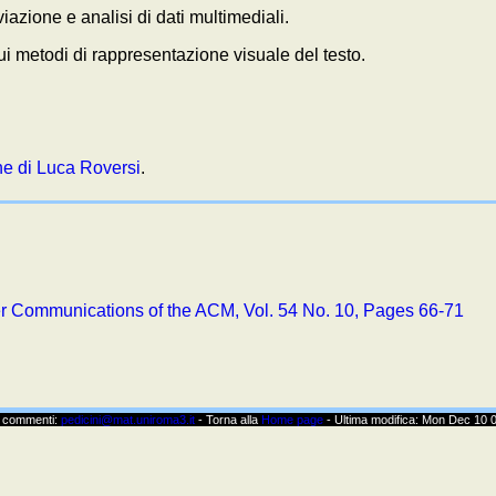
azione e analisi di dati multimediali.
i metodi di rappresentazione visuale del testo.
ne di Luca Roversi
.
r Communications of the ACM, Vol. 54 No. 10, Pages 66-71
e commenti:
pedicini@mat.uniroma3.it
- Torna alla
Home page
- Ultima modifica: Mon Dec 10 